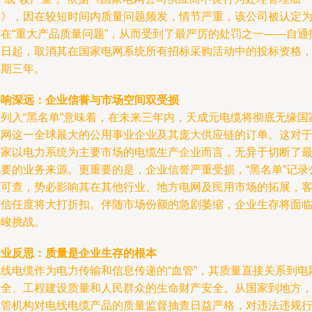
则》，因在较短时间内质量问题频发，情节严重，该公司被认定
存在“重大产品质量问题”，从而受到了最严厉的处罚之一——自通
之日起，取消其在国家电网系统所有招标采购活动中的投标资格
为期三年。
影响深远：企业信誉与市场空间双受损
被列入“黑名单”意味着，在未来三年内，天成元电缆将彻底无缘国
电网这一全球最大的公用事业企业及其庞大供应链的订单。这对
一家以电力系统为主要市场的电缆生产企业而言，无异于切断了
主要的业务来源。更重要的是，企业信誉严重受损，“黑名单”记录
开可查，势必影响其在其他行业、地方电网及民用市场的拓展，
户信任度将大打折扣。伴随市场份额的急剧萎缩，企业生存将面
严峻挑战。
行业反思：质量是企业生存的根本
电线电缆作为电力传输和信息传递的“血管”，其质量直接关系到电
安全、工程建设质量和人民群众的生命财产安全。从国家到地方
监管机构对电线电缆产品的质量监督抽查日益严格，对违法违规