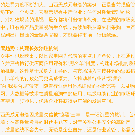
为的处罚力度不断加大。山西天成元电缆的案例，正是当前强监
态势下的一个典型。它警示所有生产企业：任何对质量管理的松
懈、对标准规范的漠视，最终都将付出惨痛代价。在激烈的市场
争中，唯有将产品质量视为生命线，持续加强从原材料采购、生
过程到出厂检验的全链条管控，才能赢得市场、行稳致远。
监管趋势：构建长效治理机制
此次事件也反映出，以国家电网为代表的重点用户单位，正在通
建立并严格执行供应商信用评价和“黑名单”制度，构建市场化的质
共治机制。这种基于采购方主导的、与市场准入直接挂钩的惩戒
施，比单纯的行政处罚更具威慑力。它推动着行业从“要我合
”向“我要合规”转变。随着行业信用体系建设的不断完善，以及物
联网、大数据等技术在质量追溯中的应用，电线电缆行业的市场
境有望进一步净化，优质企业将获得更广阔的发展空间。
山西天成元电缆因质量失信被“拉黑”三年，是一记沉重的教训。它
示着：在高质量发展的时代主题下，对于关乎公共安全的基础产
品，质量底线不容失守。无论是企业自身，还是行业监管，都需