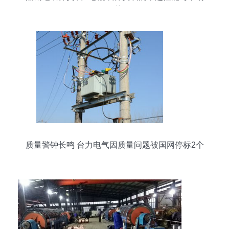
优势
质量警钟长鸣 台力电气因质量问题被国网停标2个
月