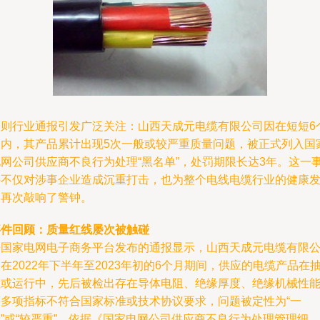
一则行业通报引发广泛关注：山西天成元电缆有限公司因在短短6
月内，其产品累计出现5次一般或较严重质量问题，被正式列入国
电网公司供应商不良行为处理“黑名单”，处罚期限长达3年。这一
件不仅对涉事企业造成沉重打击，也为整个电线电缆行业的健康
展再次敲响了警钟。
事件回顾：质量红线屡次被触碰
据国家电网电子商务平台发布的通报显示，山西天成元电缆有限
在2022年下半年至2023年初的6个月期间，供应的电缆产品在
检或运行中，先后被检出存在导体电阻、绝缘厚度、绝缘机械性
等多项指标不符合国家标准或技术协议要求，问题被定性为“一
”或“较严重”。依据《国家电网公司供应商不良行为处理管理细