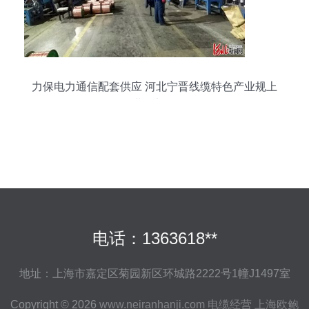
力保电力通信配套供应 河北宁晋线缆特色产业规上
企业全部复工
电话：1363618**
地址：上海市嘉定区菊园新区环城路2222号1幢J1497室
Copyright © 2026
www.neiranhanji.com
电缆经营
上海欧鲍