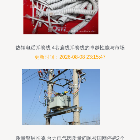
热销电话弹簧线 4芯扁线弹簧线的卓越性能与市场
优势
更新时间：2026-08-08 23:15:47
质量警钟长鸣 台力电气因质量问题被国网停标2个