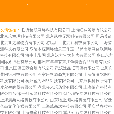
友情链接：
临沂格凯网络科技有限公司
上海细妹贸易有限公司
北京玖兰玥科技有限公司
北京纵横无双科技有限公司
周易算命
北京亚之星物流有限公司
游艇汇（北京）科技有限公司
上海鹭
渊科技有限公司
乐陵木森网络信息工作室
邯郸市易网创联网络
科技有限公司
海南电影网
北京汉方堂大药房有限公司
枣庄东方
国际旅行社有限公司
郴州市年年有东江鱼特色食品制造有限公
司
北京国贸国际会展有限公司
武汉逸品汇商贸有限公司
上海向
蕾网络科技有限公司
石家庄甄额商贸有限公司
上海耀腾铭网络
科技有限公司
杭州盈为网络科技有限公司
北京兴枫科技
张家口
度尔生商贸有限公司
湖北玺来乐药业有限公司
上海绵存科技有
限公司
安徽一灯智能科技有限公司
烟台增拓网络科技有限公司
上海满栗网络科技有限公司
山东物业淘网络科技有限公司
宿迁
久高文化传媒有限公司
上海威衡斌科技有限公司
重庆酷多拉科
技有限公司
上海桦窑科技有限公司
重庆幻影网络科技有限公司