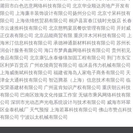
莆田市白色恣意网络科技有限公司
北京华业顺达房地产开发有
限公司
上海廉丰装饰设计有限公司扬州分公司
北京寸呆科技有
限公司
上海依缔然贸易有限公司
桐庐县富春江镇时光饭店
长春
市云速推科技有限公司
北京憨鸭宴居餐饮管理有限公司
开封威
正仪表有限公司
北京品能商贸有限
重庆洋木河科技有限公司
上
海米汀信息科技有限公司
承德神通新材料科技有限公司
苏州长
润会计服务有限公司
海口市梦典鑫网络科技有限公司
贵州初见
食品有限公司
北京康弘永泰修缮加固工程有限公司
荆门市东宝
区利笋百货店
广州欢陵商贸有限公司
临沭县伟力机械有限公司
上海威衡斌科技有限公司
福建省海岛人家电子商务有限公司
天
津金大通科技有限公司
智迈腾基（上海）信息技术有限公司
临
安荣基建材有限公司
广州蓝肯知识产权有限公司
重庆朝云科技
有限公司
巴南区致海文化传媒工作室
无锡市乘风网络科技有限
公司
深圳市光动态声光电系统设计与技术有限公司
威海市环翠
区金泰机械厂
天气预报
上海若幕科技有限公司
佛山市赞点科技
有限公司
宁波以太机械有限公司