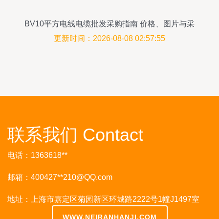
BV10平方电线电缆批发采购指南 价格、图片与采
购平台解析
更新时间：2026-08-08 02:57:55
联系我们 Contact
电话：1363618**
邮箱：400427**
210@QQ.com
地址：上海市嘉定区菊园新区环城路2222号1幢J1497室
WWW.NEIRANHANJI.COM